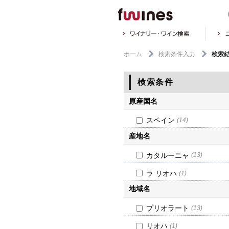
ホーム
検索条件入力
検索
検索条件
原産国名
スペイン
(14)
産地名
カタルーニャ
(13)
ラ リオハ
(1)
地域名
プリオラート
(13)
リオハ
(1)