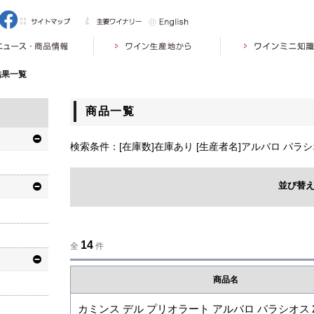
結果一覧
商品一覧
検索条件：[在庫数]在庫あり [生産者名]アルバロ パラ
並び替
14
全
件
商品名
カミンス デル プリオラート アルバロ パラシオス