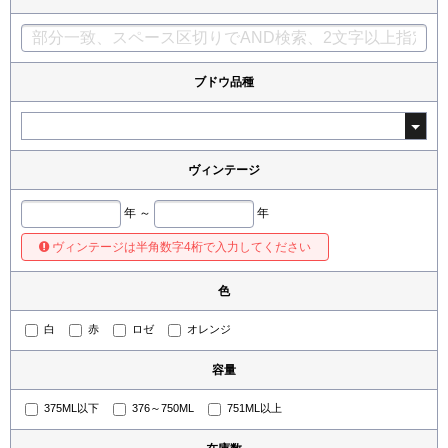
ブドウ品種
ヴィンテージ
年 ～
年
ヴィンテージは半角数字4桁で入力してください
色
白
赤
ロゼ
オレンジ
容量
375ML以下
376～750ML
751ML以上