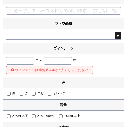
ブドウ品種
ヴィンテージ
年 ～
年
ヴィンテージは半角数字4桁で入力してください
色
白
赤
ロゼ
オレンジ
容量
375ML以下
376～750ML
751ML以上