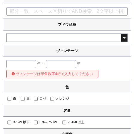
ブドウ品種
ヴィンテージ
年 ～
年
ヴィンテージは半角数字4桁で入力してください
色
白
赤
ロゼ
オレンジ
容量
375ML以下
376～750ML
751ML以上